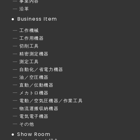
事業内容
沿革
Business Item
工作機械
工作用機器
切削工具
精密測定機器
測定工具
自動化／省電力機器
油／空圧機器
直動／伝動機器
メカトロ機器
電動／空気圧機器／作業工具
物流運搬収納機器
電気電子機器
その他
Show Room