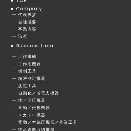
TOP
Company
代表挨拶
会社概要
事業内容
沿革
Business Item
工作機械
工作用機器
切削工具
精密測定機器
測定工具
自動化／省電力機器
油／空圧機器
直動／伝動機器
メカトロ機器
電動／空気圧機器／作業工具
物流運搬収納機器